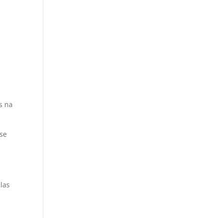
s na
 se
plas