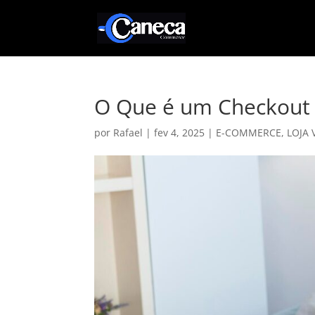
O Que é um Checkout 
por
Rafael
|
fev 4, 2025
|
E-COMMERCE
,
LOJA 