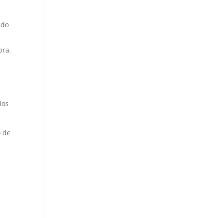
ndo
pra,
dos
o de