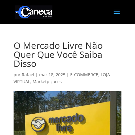
O Mercado Livre Não
Quer Que Você Saiba
Disso
por
Rafael
|
mar 18, 2025
|
E-COMMERCE
,
LOJA
VIRTUAL
,
Marketplçaces